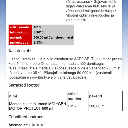
käitusressurss • Sujuvam käik
tagab väiksema kütusekulu ja
vähenenud heitgaaside hulga •
Mootori optimaalne jõudlus ja
vaiksem käik.
artikli number:
1018
tellimiskood:
LI1018
pakend:
500.00 ml Can sheet metal
pakkekogus:
6 STK
Kasutuskoht
Lisand lisatakse uuele õlile õlivahetuse JÄRGSELT. 500 ml-st piisab
kuni 5 liitrile mootoriõlile. Lisamine madala hõõrdumisega,
täissünteetilistele madala viskoossusega õlidele vähendab kulumist
täiendavalt ca 35 %. Pikaajalise toimega 50 000 km (vastavalt
tootjatehase soovituslikele õlivahetusvälpadele).
Sarnased tooted
artikli
nimi
pakend
number
Mootori kaitse õlilisand MOLYGEN
1015
500.00 ml
MOTOR PROTECT 500 ml
Tehnilised andmed
Andmed artiklile 1018