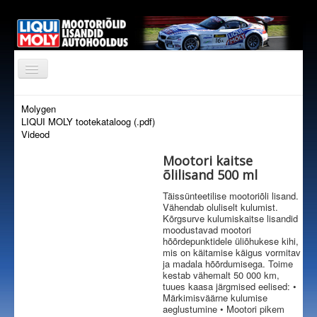
AVALEHT
Molygen
LIQUI MOLY tootekataloog (.pdf)
TOOTED
Videod
EDASIMÜÜJAD
Mootori kaitse
õlilisand 500 ml
TOETAME
Täissünteetilise mootoriõli lisand.
KONTAKT
Vähendab oluliselt kulumist.
Kõrgsurve kulumiskaitse lisandid
ÕLITABEL
moodustavad mootori
hõõrdepunktidele üliõhukese kihi,
TELLIMISKESKUS
mis on käitamise käigus vormitav
ja madala hõõrdumisega. Toime
kestab vähemalt 50 000 km,
tuues kaasa järgmised eelised: •
Märkimisväärne kulumise
aeglustumine • Mootori pikem